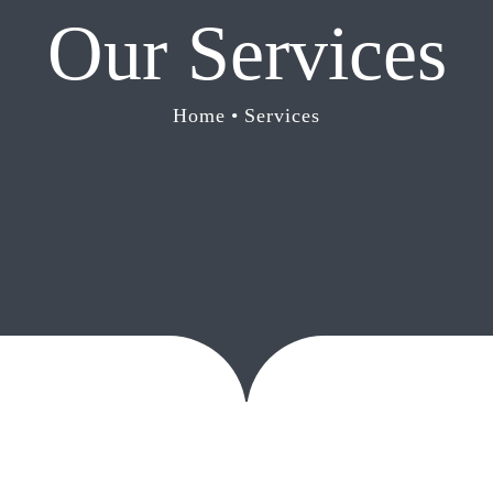
Our Services
Home
•
Services