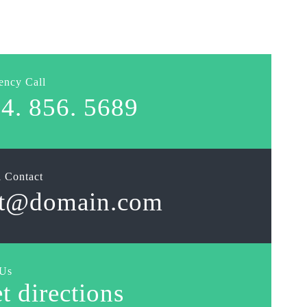
ency Call
4. 856. 5689
 Contact
t@domain.com
 Us
t directions