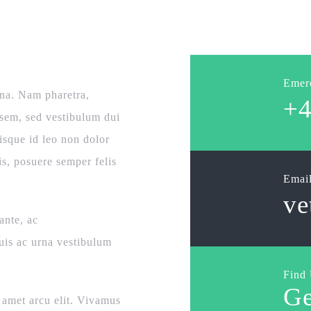
Emer
na. Nam pharetra,
+4
n sem, sed vestibulum dui
isque id leo non dolor
s, posuere semper felis
Email
ve
ante, ac
uis ac urna vestibulum
Find
Ge
 amet arcu elit. Vivamus