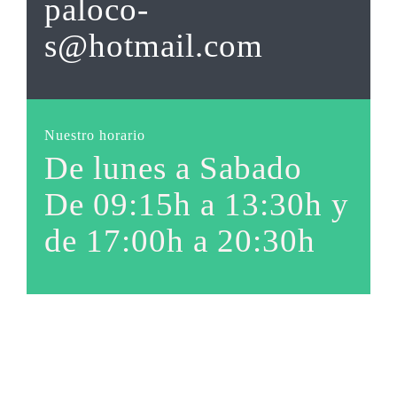
paloco-
s@hotmail.com
Nuestro horario
De lunes a Sabado
De 09:15h a 13:30h y
de 17:00h a 20:30h