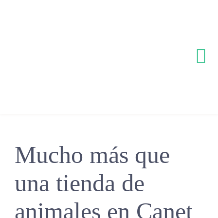
Skip
to
content
Tog
Nav
Inicio
Sobre noso
Mucho más que
Servicios
una tienda de
Equipo
animales en Canet